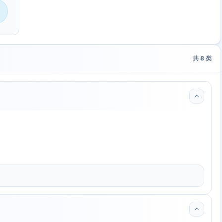
共
8
类