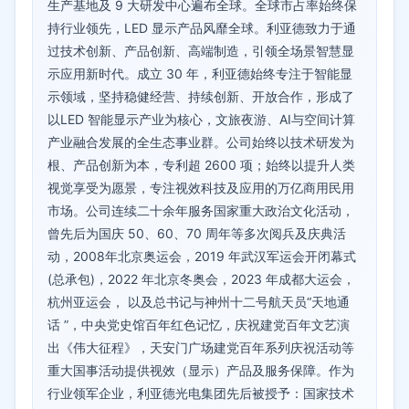
生产基地及 9 大研发中心遍布全球。全球市占率始终保
持行业领先，LED 显示产品风靡全球。利亚德致力于通
过技术创新、产品创新、高端制造，引领全场景智慧显
示应用新时代。成立 30 年，利亚德始终专注于智能显
示领域，坚持稳健经营、持续创新、开放合作，形成了
以LED 智能显示产业为核心，文旅夜游、AI与空间计算
产业融合发展的全生态事业群。公司始终以技术研发为
根、产品创新为本，专利超 2600 项；始终以提升人类
视觉享受为愿景，专注视效科技及应用的万亿商用民用
市场。公司连续二十余年服务国家重大政治文化活动，
曾先后为国庆 50、60、70 周年等多次阅兵及庆典活
动，2008年北京奥运会，2019 年武汉军运会开闭幕式
(总承包)，2022 年北京冬奥会，2023 年成都大运会，
杭州亚运会， 以及总书记与神州十二号航天员“天地通
话 ”，中央党史馆百年红色记忆，庆祝建党百年文艺演
出《伟大征程》，天安门广场建党百年系列庆祝活动等
重大国事活动提供视效（显示）产品及服务保障。作为
行业领军企业，利亚德光电集团先后被授予：国家技术