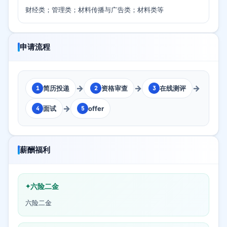
财经类；管理类；材料传播与广告类；材料类等
申请流程
→
→
→
简历投递
资格审查
在线测评
1
2
3
→
面试
offer
4
5
薪酬福利
六险二金
六险二金