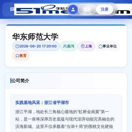
模拟面试
题目大全
招聘中心
登录
注册
会员专区
华东师范大学
2026-06-20 17:20:00
实习
上海
事业单位
教育
公司简介
实践基地风采：浙江省平湖市
浙江平湖，地处长三角核心腹地的“虹桥金南翼”第一
站，是一座将深厚历史底蕴与现代澎湃动能完美融合的
滨海新城。这里不仅承载着“当湖十局”的围棋文化硬核