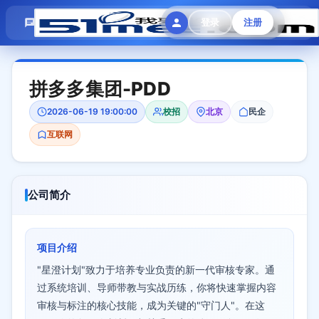
模拟面试
题目大全
招聘中心
登录
注册
会员专区
拼多多集团-PDD
2026-06-19 19:00:00
校招
北京
民企
互联网
公司简介
项目介绍
"星澄计划"致力于培养专业负责的新一代审核专家。通
过系统培训、导师带教与实战历练，你将快速掌握内容
审核与标注的核心技能，成为关键的"守门人"。在这