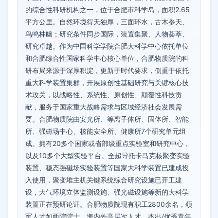
的综合性科研机构之一，位于合肥市科学岛，面积2.65
平方公里。自然环境得天独厚，三面环水，古木参天、
鸟鸣林幽；研究条件同步国际，装置集聚、人物荟萃、
研究卓越。作为中国科学学院合肥大科学中心依托单位
和合肥综合性国家科学中心核心单位，合肥物质院的科
研布局来源于深厚积淀，更新于时代要求，侧重于依托
重大科学装置集群，开展原创性基础研究与关键核心技
术攻关，以战略性、系统性、原创性、颠覆性科技贡
献，服务于国家重大战略需求与区域经济社会发展需
要。合肥物质院由安光所、等离子体所、固体所、智能
所、强磁场中心、核能安全所、健康所7个研究单元组
成。拥有20多个国家或省部级重点实验室和研究中心，
以及10多个大型实验平台。全超导托卡马克核聚变实验
装置、稳态强磁场实验装置等国家大科学装置已建成投
入使用，聚变堆主机关键系统综合研究设施已开工建
设，大气环境立体监测设施、强光磁设施等新的大科学
装置正在预研论证。合肥物质院现有职工2800余名，领
军人才如两院院士、海内外高层次人才、杰出/优秀青年