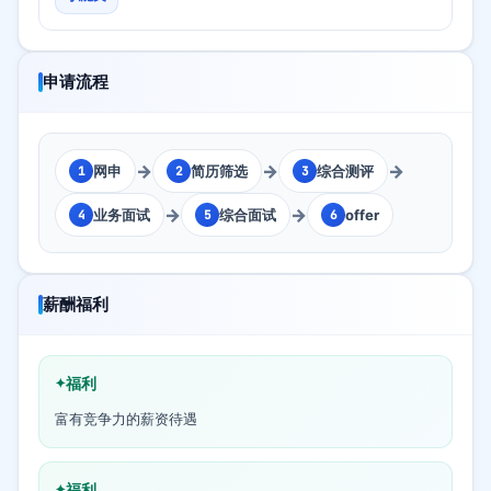
申请流程
→
→
→
网申
简历筛选
综合测评
1
2
3
→
→
业务面试
综合面试
offer
4
5
6
薪酬福利
福利
富有竞争力的薪资待遇
福利