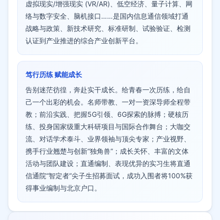
虚拟现实/增强现实 (VR/AR)、低空经济、量子计算、网
络与数字安全、脑机接口……是国内信息通信领域打通
战略与政策、新技术研究、标准研制、试验验证、检测
认证到产业推进的综合产业创新平台。
笃行历练 赋能成长
告别迷茫彷徨，奔赴实干成长。给青春一次历练，给自
己一个出彩的机会。名师带教、一对一资深导师全程带
教；前沿实践、把握5G引领、6G探索的脉搏；硬核历
练、投身国家级重大科研项目与国际合作舞台；大咖交
流、对话学术泰斗、业界领袖与顶尖专家；产业视野、
携手行业翘楚与创新“独角兽”；成长关怀、丰富的文体
活动与团队建设；直通编制、表现优异的实习生将直通
信通院“智定者”尖子生招募面试，成功入围者将100%获
得事业编制与北京户口。