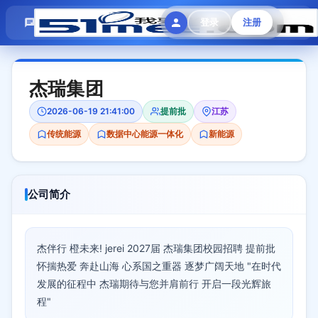
模拟面试
题目大全
招聘中心
登录
注册
会员专区
杰瑞集团
2026-06-19 21:41:00
提前批
江苏
传统能源
数据中心能源一体化
新能源
公司简介
杰伴行 橙未来! jerei 2027届 杰瑞集团校园招聘 提前批
怀揣热爱 奔赴山海 心系国之重器 逐梦广阔天地 "在时代
发展的征程中 杰瑞期待与您并肩前行 开启一段光辉旅
程"