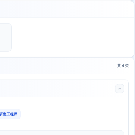
共
4
类
台研发工程师