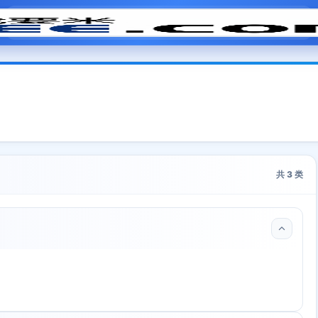
模拟面试
题目大全
招聘中心
会员专区
共
3
类