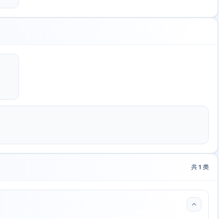
共
1
类