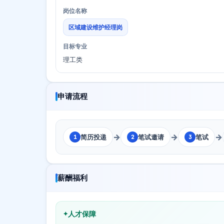
岗位名称
区域建设维护经理岗
目标专业
理工类
申请流程
→
→
→
简历投递
笔试邀请
笔试
1
2
3
薪酬福利
人才保障