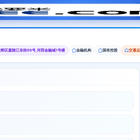
模拟面试
题目大全
招聘中心
会员专区
邺区嘉陵江东街99号,河西金融城1号楼
金融机构
国有控股
交通运