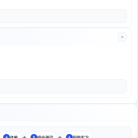
→
→
体检
综合评议
到岗实习
4
5
6