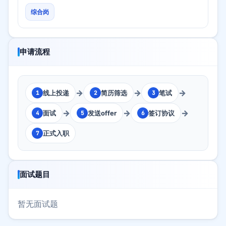
综合岗
申请流程
→
→
→
线上投递
简历筛选
笔试
1
2
3
→
→
→
面试
发送offer
签订协议
4
5
6
正式入职
7
面试题目
暂无面试题