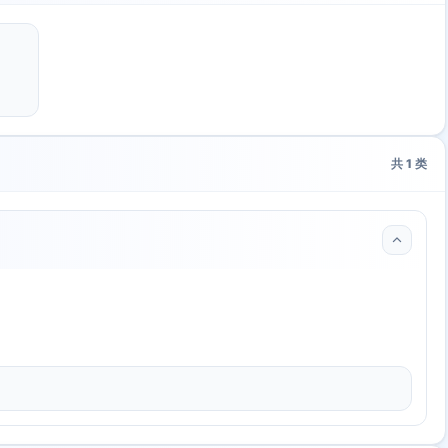
共
1
类