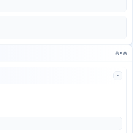
共
8
类