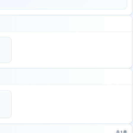
共
1
类