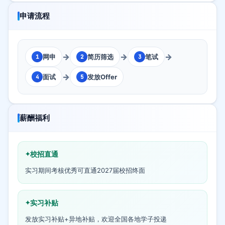
申请流程
→
→
→
网申
简历筛选
笔试
1
2
3
→
面试
发放Offer
4
5
薪酬福利
校招直通
实习期间考核优秀可直通2027届校招终面
实习补贴
发放实习补贴+异地补贴，欢迎全国各地学子投递