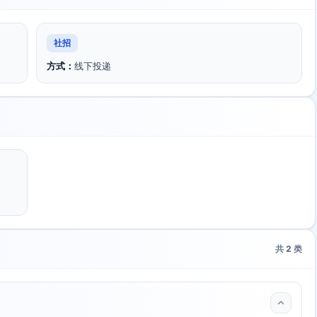
社招
方式：
线下投递
共
2
类