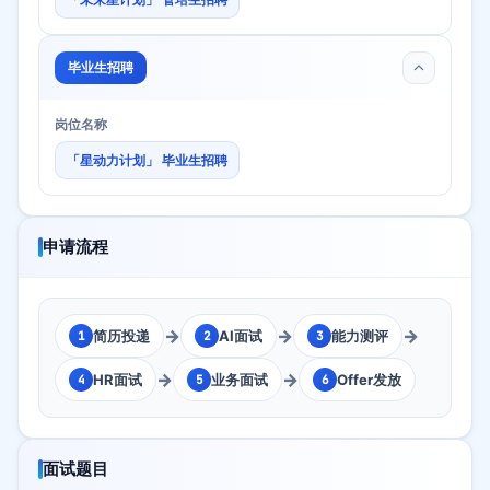
毕业生招聘
岗位名称
「星动力计划」 毕业生招聘
申请流程
→
→
→
简历投递
AI面试
能力测评
1
2
3
→
→
HR面试
业务面试
Offer发放
4
5
6
面试题目