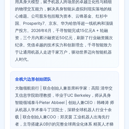
用具身大模型，赋予机器人跨场景的卓越泛化性与精细
的物理交互能力，解决具身智能从虚拟到现实落地的核
心难题。公司股东包括顺为资本、云锋基金、红杉中
国、Prosperity7、京东、华为哈勃等超一线机构和顶级
产投方。2026年6月，千寻智能完成15亿元A + 轮融
资，三个月内累计融资近50亿元，刷新了行业融资频次
纪录。凭借卓越的技术实力和创新理念，千寻智能致力
于让通用机器人走进千家万户，驱动世界迈向智能机器
人时代。
全栈六边形创始团队
大咖领航前行 | 联合创始人兼首席科学家：高阳 清华交
叉信息学院助理教授，毕业于UC Berkeley，师从具身
智能领域泰斗Pieter Abbeel | 创始人兼CEO：韩峰涛 师
从机器人学术泰斗丁汉院士，深耕全球机器人行业十余
载 | 联合创始人兼COO：郑灵茵 工业机器人出海先行
者，主导搭建从0到1的完整全球商业化体系 精英人才梯