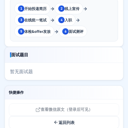
→
→
开始投递简历
线上宣传
1
2
→
→
在线统一笔试
入职
3
4
→
体检&offer发放
面试测评
5
6
面试题目
暂无面试题
快捷操作
查看微信原文（登录后可见）
返回列表