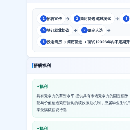
→
→
招聘宣传
简历筛选 笔试测试
1
2
3
→
→
签订就业协议
确定人选
6
7
投递简历 → 简历筛选 → 面试 (2026年内不定期
8
薪酬福利
福利
具有竞争力的薪资水平 提供具有市场竞争力的固定薪酬
配与价值创造紧密挂钩的绩效激励机制，应届毕业生试
享受满额薪资待遇
福利