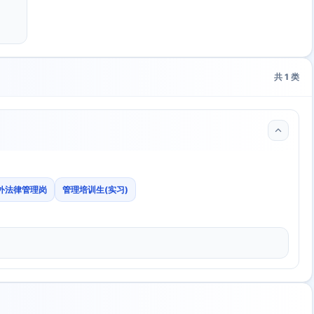
共
1
类
外法律管理岗
管理培训生(实习)