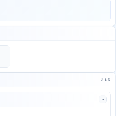
共
8
类