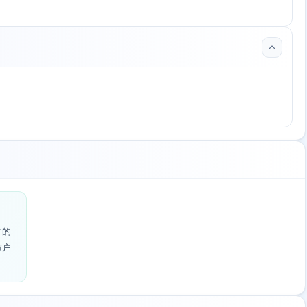
件的
市户