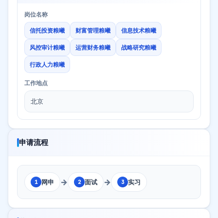
岗位名称
信托投资粮曦
财富管理粮曦
信息技术粮曦
风控审计粮曦
运营财务粮曦
战略研究粮曦
行政人力粮曦
工作地点
北京
申请流程
→
→
网申
面试
实习
1
2
3