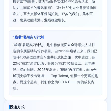
康财富”的愿景，致力“做服务实体经济的源头活水，做
助力共同富裕的春风润雨”。“3+1+3”七大业务赛道协同
发力，五大支撑体系保驾护航。17岁的我们，风华正
茂，发展动能澎湃，业绩稳健增长。
“粮曦”暑期实习计划
“粮曦”暑期实习计划，是中粮信托面向全球顶尖人才打
造的专属招聘与培养项目。自2022年启动以来，我们已
陪伴100余位优秀实习生共赴成长之旅，优中选优，超
20位“粮芯”通过历练，升级为“粮芯”校招员工。五年耕
耘，初心如曦。2026年夏天，“粮曦”再度启航，面向全
球顶尖学子发出邀请——Top Talent, 值得一个更高的起
点。而这个起点，我们称之为C.O.R.E——你的成长内
核。
投递方式