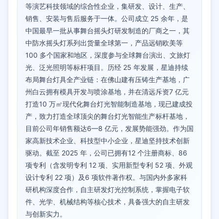
等演艺科技领域的综合性企业，集研发、设计、生产、
销售、安装与售后服务于一体。公司成立 25 余年，是
中国最早一批从事舞台摇头灯研发制造的厂商之一，其
中防水摇头灯系列出货量全球第一，产品远销欧美等
100 多个国家和地区，深度参与全球舞台演出、文旅灯
光、泛光照明等标杆项目。历经 25 年发展，星迪持续
布局舞台灯具全产业链：在佛山建有压铸生产基地，广
州白云拥有模具开发与喷涂基地，并在清远斥资7 亿元
打造10 万㎡现代化舞台灯光智能制造基地，现已建成投
产，致力打造全球顶尖的舞台灯光智能生产标杆基地，
目前公司年销售额达6—8 亿元，发展势能强劲。作为国
家高新技术企业、科技型中小企业，星迪坚持技术创新
驱动。截至 2025 年，公司已拥有12 个注册商标、86
项专利（含发明专利 12 项、实用新型专利 52 项、外观
设计专利 22 项）及6 项软件著作权。与国内外多家科
研机构深度合作，自主研发灯光控制系统，掌握电子软
件、光学、机械结构等核心技术，具备强大的自主研发
与创新实力。