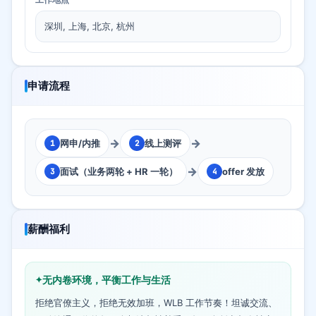
深圳, 上海, 北京, 杭州
申请流程
→
→
网申/内推
线上测评
1
2
→
面试（业务两轮 + HR 一轮）
offer 发放
3
4
薪酬福利
无内卷环境，平衡工作与生活
拒绝官僚主义，拒绝无效加班，WLB 工作节奏！坦诚交流、