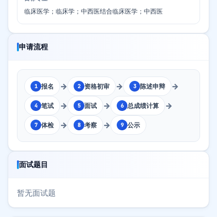
临床医学；临床学；中西医结合临床医学；中西医
申请流程
→
→
→
报名
资格初审
陈述申辩
1
2
3
→
→
→
笔试
面试
总成绩计算
4
5
6
→
→
体检
考察
公示
7
8
9
面试题目
暂无面试题