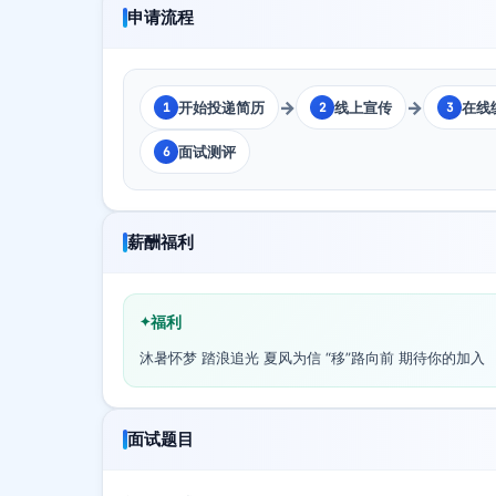
申请流程
→
→
开始投递简历
线上宣传
在线
1
2
3
面试测评
6
薪酬福利
福利
沐暑怀梦 踏浪追光 夏风为信 “移”路向前 期待你的加入
面试题目