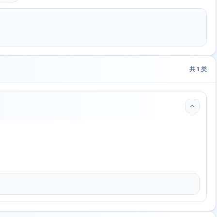
共
1
类