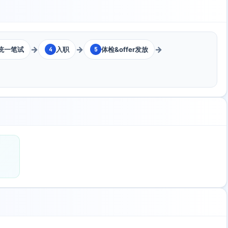
→
→
→
统一笔试
入职
体检&offer发放
4
5