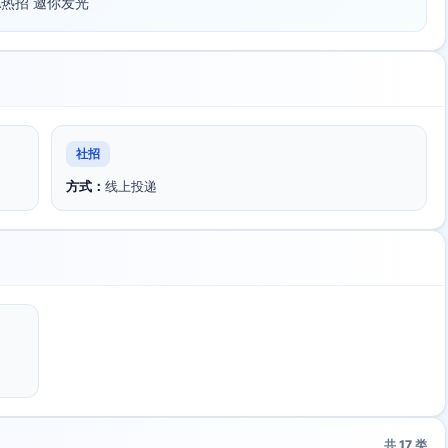
 FILA热招 邀你发光
社招
方式：
线上投递
共
17
类