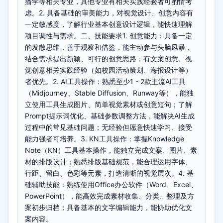
播学等相关专业，其他专业有相关实践经验者可酌情考
虑。2. 具备基础的审美能力，对视觉设计、创意内容有
一定敏感度，了解行业基本创意设计逻辑，能快速理解
项目调性与需求。二、技能要求1. 创意能力：具备一定
的发散思维，善于观察和借鉴，能主动参与头脑风暴，
结合需求提出新颖、可行的创意思路；有文案创意、视
觉创意相关实践经验（如校园活动策划、海报设计等）
者优先。2. AI工具操作：熟悉至少1 - 2款主流AI工具
（Midjourney、Stable Diffusion、Runway等），能独
立使用工具生成图片、简单视觉素材或创意短句；了解
Prompt提示词优化、基础参数调整方法，能解决AI生成
过程中的常见基础问题；无经验但愿意快速学习、接受
能力强者可培养。3. KN工具操作：掌握Knowledge
Note（KN）工具基本操作，能独立完成文案、图片、素
材的排版设计；熟悉排版基础规范，能合理运用字体、
行距、留白、色彩等元素，打造清晰的视觉层次。4. 基
础辅助技能：熟练使用Office办公软件（Word、Excel、
PowerPoint），能高效完成素材收集、分类、整理及方
案初步归档；具备基本的文字编辑能力，能协助优化文
案内容。