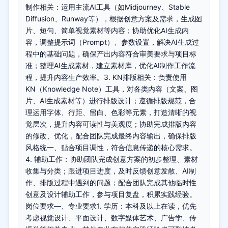
制作相关：运用主流AI工具（如Midjourney、Stable
Diffusion、Runway等），根据创意方案及需求，生成图
片、短句、简单视觉素材等内容；协助优化AI生成内
容，调整提示词（Prompt）、参数设置，解决AI生成过
程中的基础问题，确保产出内容符合审美要求与项目标
准；整理AI生成素材，建立素材库，优化AI制作工作流
程，提升内容生产效率。3. KN排版相关：负责使用
KN（Knowledge Note）工具，对各类内容（文案、图
片、AI生成素材等）进行排版设计；遵循排版规范，合
理运用字体、行距、留白、色彩等元素，打造清晰的视
觉层次，提升内容可读性与美观度；协助完成排版内容
的修改、优化，配合团队完成最终内容输出，确保排版
风格统一、贴合项目调性，符合信息传递的核心需求。
4. 辅助工作：协助团队完成创意方案的初步整理、素材
收集与分类；跟进项目进度，及时反馈创意发散、AI制
作、排版过程中遇到的问题；配合团队完成其他临时性
创意及设计辅助工作，参与项目复盘，积累实践经验。
岗位要求—、专业要求1. 学历：本科及以上在读，优先
考虑视觉设计、平面设计、数字媒体艺术、广告学、传