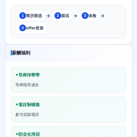
→
→
→
简历筛选
面试
体检
1
2
3
offer发放
4
薪酬福利
导师传帮带
导师指导成长
项目制锻炼
参与实际项目
职业化培训