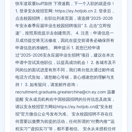
快车道双重buff加持 下滑速戳，下一个入职的就是你！
1. 登录安永校招官网: https://ey.hotjob.cn 2. 登录后，
点击校园招聘，在职位列表页面，请选择“2025-2026
年安永春季应届毕业生校园招聘项目” 3. 点击“立即投
递”，按照系统提示去创建简历。 4. 注意：申请信息一
旦成功提交将无法修改，因此在提交前请务必确保所有
申请信息的准确性。 网申提示 1. 若您已经申请
过“2025-2026安永应届毕业生招聘”项目，建议在本次
申请中尝试其他职位，以提高成功机会！ 2. 各城市及不
同岗位的面试进度有所不同，我们将分批次通过邮件或
电话方式告知，请您耐心等候，衷心感谢您的理解与支
持！ 3. 如有疑问，请发邮件咨询：
recruitment.graduate.greaterchina@cn.ey.com 温馨
提醒 安永成员机构在中国校园招聘的任何信息及政策，
请以安永校招官方网站https://ey.hotjob.cn或“安永校
招”官方微信公众号发布为准。 安永校园招聘不存在任
何需要以缴费为前提的活动，任何所谓的“付费内推”“远
程实习”“虚拟实习”等，都不要相信。 安永从未授权任何