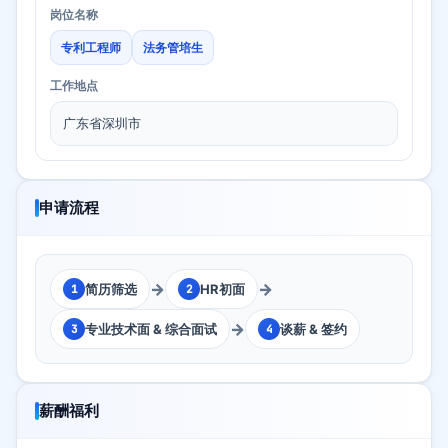
岗位名称
专利工程师
法务管培生
工作地点
广东省深圳市
申请流程
→
→
简历筛选
HR初面
1
2
→
专业技术面 & 综合面试
谈薪 & 签约
3
4
薪酬福利