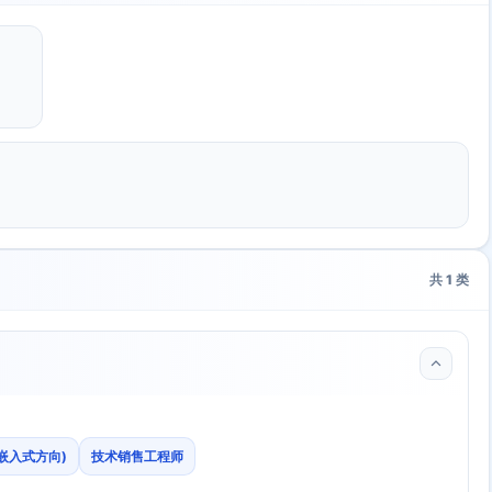
共
1
类
嵌入式方向)
技术销售工程师