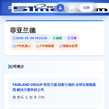
模拟面试
题目大全
招聘中心
登录
注册
会员专区
菲亚兰德
2026-05-09 19:02:00
校招
天津
户外机器人
户外新能源
智能水处理
公司简介
FAIRLAND GROUP 菲亚兰德 创新引领的 全球化智能庭
院 解决方案科技公司
聚 梦乐 土 智 享 户外