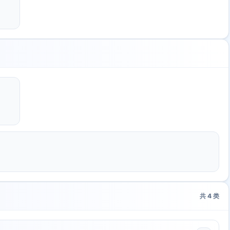
共
4
类