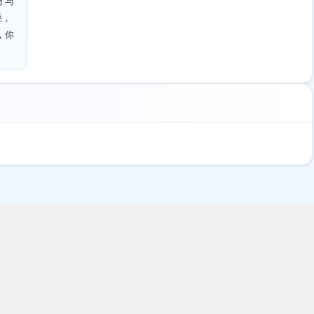
才与
径，
，你