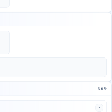
共
5
类