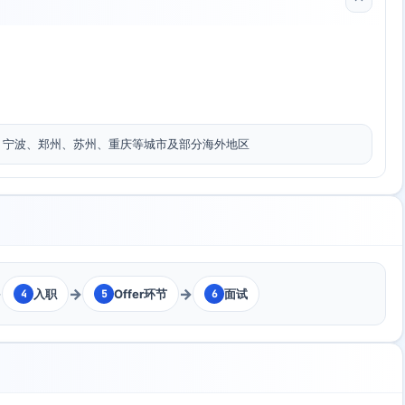
、宁波、郑州、苏州、重庆等城市及部分海外地区
→
→
→
入职
Offer环节
面试
4
5
6