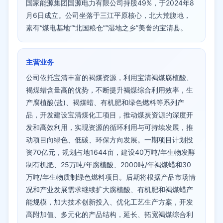
国家能源集团国源电力有限公司持股49%，于2024年8
月6日成立。公司坐落于三江平原核心，北大荒腹地，
素有“煤电基地”“北国粮仓”“湿地之乡”美誉的宝清县。
主营业务
公司依托宝清丰富的褐煤资源，利用宝清褐煤腐植酸、
褐煤蜡含量高的优势，不断提升褐煤综合利用效率，生
产腐植酸(盐)、褐煤蜡、有机肥和绿色燃料等系列产
品，开发建设宝清煤化工项目，推动煤炭资源的深度开
发和高效利用，实现资源的循环利用与可持续发展，推
动项目向绿色、低碳、环保方向发展。一期项目计划投
资70亿元，规划占地1644亩，建设40万吨/年生物发酵
制有机肥、25万吨/年腐植酸、2000吨/年褐煤蜡和30
万吨/年生物质制绿色燃料项目。后期将根据产品市场情
况和产业发展需求继续扩大腐植酸、有机肥和褐煤蜡产
能规模，加大技术创新投入、优化工艺生产方案，开发
高附加值、多元化的产品结构，延长、拓宽褐煤综合利