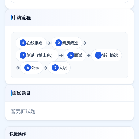
申请流程
→
→
在线报名
简历筛选
1
2
→
→
笔试（博士免）
面试
签订协议
3
4
5
→
→
公示
入职
6
7
面试题目
暂无面试题
快捷操作