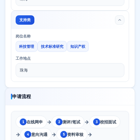
支持类
岗位名称
科技管理
技术标准研究
知识产权
工作地点
珠海
申请流程
→
→
在线网申
测评/笔试
校招面试
1
2
3
→
→
→
意向沟通
资料审核
4
5