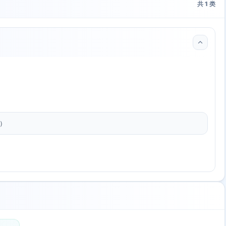
共
1
类
l）