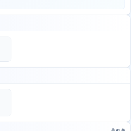
共
42
类